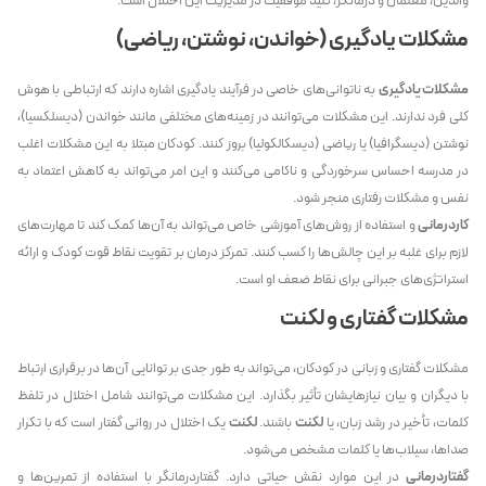
والدین، معلمان و درمانگر، کلید موفقیت در مدیریت این اختلال است.
مشکلات یادگیری (خواندن، نوشتن، ریاضی)
مشکلات یادگیری
به ناتوانی‌های خاصی در فرآیند یادگیری اشاره دارند که ارتباطی با هوش
کلی فرد ندارند. این مشکلات می‌توانند در زمینه‌های مختلفی مانند خواندن (دیسلکسیا)،
نوشتن (دیسگرافیا) یا ریاضی (دیسکالکولیا) بروز کنند. کودکان مبتلا به این مشکلات اغلب
در مدرسه احساس سرخوردگی و ناکامی می‌کنند و این امر می‌تواند به کاهش اعتماد به
نفس و مشکلات رفتاری منجر شود.
کاردرمانی
و استفاده از روش‌های آموزشی خاص می‌تواند به آن‌ها کمک کند تا مهارت‌های
لازم برای غلبه بر این چالش‌ها را کسب کنند. تمرکز درمان بر تقویت نقاط قوت کودک و ارائه
استراتژی‌های جبرانی برای نقاط ضعف او است.
مشکلات گفتاری و لکنت
مشکلات گفتاری و زبانی در کودکان، می‌تواند به طور جدی بر توانایی آن‌ها در برقراری ارتباط
با دیگران و بیان نیازهایشان تأثیر بگذارد. این مشکلات می‌توانند شامل اختلال در تلفظ
کلمات، تأخیر در رشد زبان، یا
لکنت
باشند.
لکنت
یک اختلال در روانی گفتار است که با تکرار
صداها، سیلاب‌ها یا کلمات مشخص می‌شود.
گفتاردرمانی
در این موارد نقش حیاتی دارد. گفتاردرمانگر با استفاده از تمرین‌ها و