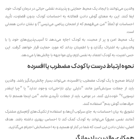
والدین می‌توانند با ایجاد یک محیط حمایتی و پذیرنده، نقشی حیاتی در درمان کودک خود
ایفا کنند. این به معنای گوش دادن فعالانه به احساسات کودک بدون قضاوت، تأیید
احساسات او (مثلاً “من می‌فهمم که از امتحان ریاضی می‌ترسی”) و نشان دادن همدلی
است.
یک محیط امن و پر از محبت، به کودک اجازه می‌دهد تا آسیب‌پذیری‌های خود را با
والدینش به اشتراک بگذارد و با اطمینان بداند که مورد حمایت قرار خواهد گرفت. این
حس امنیت، به کودک اعتماد به نفس لازم برای مواجهه با چالش‌ها را می‌دهد.
نحوه ارتباط درست با کودک مضطرب یا افسرده
ارتباط صحیح با یک کودک مضطرب یا افسرده، می‌تواند بسیار چالش‌برانگیز باشد. والدین
باید از جملات سرزنش‌آمیز مانند “دلیلی برای ناراحتی‌ات وجود ندارد” یا “چرا اینقدر
ترسویی؟” خودداری کنند. در عوض، باید از جملات تأییدی مانند “من اینجا هستم تا به
حرف‌هات گوش بدم” استفاده کنند.
تشویق به بیان احساسات به جای سرکوب آن‌ها، و استفاده از تکنیک‌های آرام‌سازی مشترک
(مانند نفس عمیق) می‌تواند به کودک کمک کند تا احساس بهتری داشته باشد. هدف
اصلی، نشان دادن این است که شما در کنار او هستید و به احساساتش احترام می‌گذارید.
همکاری والدین با درمانگر