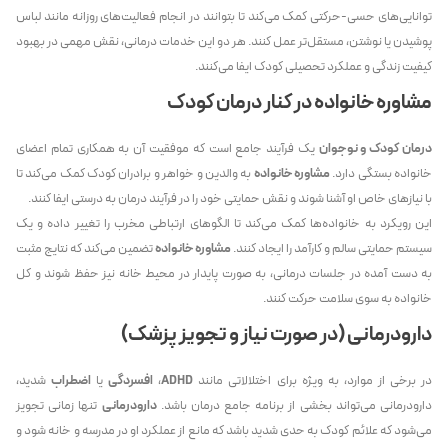
توانایی‌های حسی-حرکتی کمک می‌کند تا بتوانند در انجام فعالیت‌های روزانه مانند لباس
پوشیدن یا نوشتن، مستقل‌تر عمل کنند. هر دو این خدمات درمانی، نقش مهمی در بهبود
کیفیت زندگی و عملکرد تحصیلی کودک ایفا می‌کنند.
مشاوره خانواده در کنار درمان کودک
درمان کودک و نوجوان
یک فرآیند جامع است که موفقیت آن به همکاری تمام اعضای
خانواده بستگی دارد.
مشاوره خانواده
به والدین و خواهر و برادران کودک کمک می‌کند تا
با نیازهای خاص او آشنا شوند و نقش حمایتی خود را در فرآیند درمان به درستی ایفا کنند.
این رویکرد به خانواده‌ها کمک می‌کند تا الگوهای ارتباطی مخرب را تغییر داده و یک
سیستم حمایتی سالم و کارآمد را ایجاد کنند.
مشاوره خانواده
تضمین می‌کند که نتایج مثبت
به دست آمده در جلسات درمانی، به صورت پایدار در محیط خانه نیز حفظ شوند و کل
خانواده به سوی سلامت حرکت کنند.
دارودرمانی (در صورت نیاز و تجویز پزشک)
در برخی از موارد، به ویژه برای اختلالاتی مانند
ADHD
،
افسردگی
یا
اضطراب
شدید،
دارودرمانی می‌تواند بخشی از برنامه جامع درمان باشد.
دارودرمانی
تنها زمانی تجویز
می‌شود که علائم کودک به حدی شدید باشد که مانع از عملکرد او در مدرسه و خانه شود و