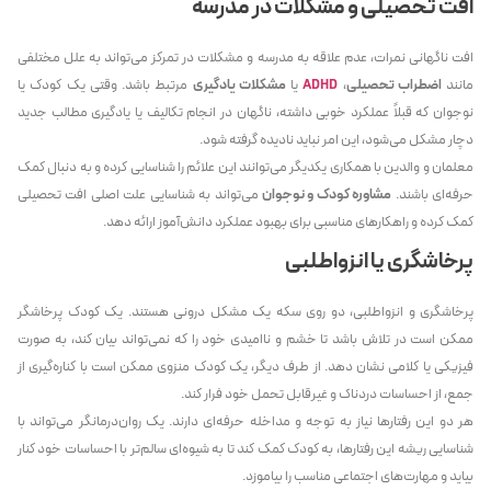
افت تحصیلی و مشکلات در مدرسه
افت ناگهانی نمرات، عدم علاقه به مدرسه و مشکلات در تمرکز می‌تواند به علل مختلفی
مانند
اضطراب تحصیلی
،
ADHD
یا
مشکلات یادگیری
مرتبط باشد. وقتی یک کودک یا
نوجوان که قبلاً عملکرد خوبی داشته، ناگهان در انجام تکالیف یا یادگیری مطالب جدید
دچار مشکل می‌شود، این امر نباید نادیده گرفته شود.
معلمان و والدین با همکاری یکدیگر می‌توانند این علائم را شناسایی کرده و به دنبال کمک
حرفه‌ای باشند.
مشاوره کودک و نوجوان
می‌تواند به شناسایی علت اصلی افت تحصیلی
کمک کرده و راهکارهای مناسبی برای بهبود عملکرد دانش‌آموز ارائه دهد.
پرخاشگری یا انزواطلبی
پرخاشگری و انزواطلبی، دو روی سکه یک مشکل درونی هستند. یک کودک پرخاشگر
ممکن است در تلاش باشد تا خشم و ناامیدی خود را که نمی‌تواند بیان کند، به صورت
فیزیکی یا کلامی نشان دهد. از طرف دیگر، یک کودک منزوی ممکن است با کناره‌گیری از
جمع، از احساسات دردناک و غیرقابل تحمل خود فرار کند.
هر دو این رفتارها نیاز به توجه و مداخله حرفه‌ای دارند. یک روان‌درمانگر می‌تواند با
شناسایی ریشه این رفتارها، به کودک کمک کند تا به شیوه‌ای سالم‌تر با احساسات خود کنار
بیاید و مهارت‌های اجتماعی مناسب را بیاموزد.