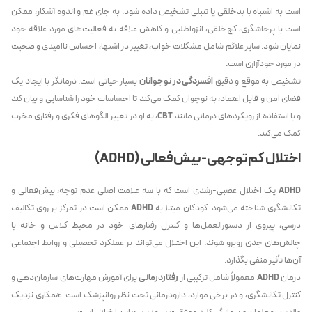
است به اشتباه با بدخلقی یا تنبلی تشخیص داده شود. به جای غم و اندوه آشکار، ممکن
است با پرخاشگری، کج‌خلقی، انزواطلبی و کاهش علاقه به فعالیت‌های مورد علاقه خود
نمایان شود. سایر علائم شامل مشکلات خواب، تغییر در اشتها، احساس ناامیدی و صحبت
در مورد خودآزاری است.
تشخیص به موقع و دقیق
افسردگی در نوجوانان
بسیار حیاتی است. درمانگر با ایجاد یک
فضای امن و قابل اعتماد، به نوجوان کمک می‌کند تا احساسات خود را شناسایی و بیان کند
و با استفاده از رویکردهای درمانی مانند
CBT
، به او در تغییر الگوهای فکری و رفتاری مخرب
کمک می‌کند.
اختلال کم‌توجهی-بیش‌فعالی (ADHD)
ADHD
یک اختلال عصبی-رشدی است که با سه علامت اصلی عدم توجه، بیش‌فعالی و
تکانشگری شناخته می‌شود. کودکان مبتلا به
ADHD
ممکن است در تمرکز بر روی تکالیف
درسی، پیروی از دستورالعمل‌ها و کنترل رفتارهای خود در محیط کلاس و خانه با
چالش‌های جدی روبرو شوند. این اختلال می‌تواند بر عملکرد تحصیلی و روابط اجتماعی
آن‌ها تأثیر منفی بگذارد.
درمان
ADHD
معمولاً شامل ترکیبی از
رفتاردرمانی
برای آموزش مهارت‌های سازمان‌دهی و
کنترل تکانشگری، و در برخی موارد، دارودرمانی تحت نظر روانپزشک است. همکاری نزدیک