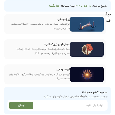
تاریخ نوشته:
15 خرداد 1404
زمان مطالعه:
15 دقیقه
دیگر
زوج درمانی
خدمات
زوج درمانی: صدای دو جان، زیر یک سقف … – «دیگه نمی‌دونیم
چطور حرف بزنیم...
درمان فردی (بزرگسالان)
درمان فردی (بزرگسالان): آغوشی آرام در دل طوفان زندگی –
«نمی‌دونم چرا این‌قدر خسته‌م… انگار...
گروه درمانی
گروه درمانی: آینه‌ای برای دیدن خویش، در نگاه دیگری – «تو هم این
حسو داشتی؟...
عضویت در خبرنامه
جهت عضویت در خبرنامه، آدرس ایمیل خود را وارد کنید.
ارسال