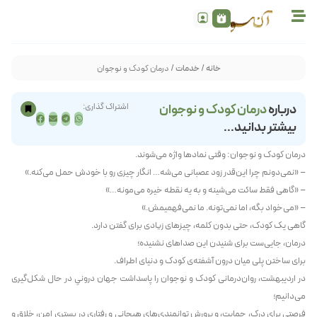
خانه
/
خدمات
/ درمان کودک و نوجوان
درباره
درمان کودک و نوجوان
اشتراک گذاری:
بیشتر بدانید...
درمان کودک و نوجوان: وقتی نمادها واژه می‌شوند.
– «نمی‌دونم چرا این‌قدر زود عصبانی می‌شه… انگار چیزی رو با خودش حمل می‌کنه.»
– «گاهی فقط ساکت می‌شینه و به یه نقطه خیره می‌مونه…»
– «می‌خواد بگه، اما نمی‌تونه. ما نمی‌فهمیمش.»
گاهی یک کودک، حتی بدون کلمه، چیزهای زیادی برای گفتن دارد.
درمان، جایی‌ست برای شنیدن این صداهای نشنیده؛
برای ساختن پلی میان درون آشفته‌ی کودک و دنیای اطراف.
در اردیبهشت، روان‌درمانی کودک و نوجوان را پاسداشت جهان درونیِ در حال شکل‌گیری
می‌دانیم؛
فرصتی برای درک، حمایت، و پرورش توانمندی‌های هیجانی و رفتاری در بستری امن، خلاق و